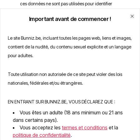
ces données ne sont pas utilisées pour identifier
l'Utilisateur de quelque manière que ce soit, elles
Important avant de commencer !
ne sont pas couvertes par cette Politique de
Clo
confidentialité.
Le site Bunniz.be, incluant toutes les pages web, liens et images,
contient de la nudité, du contenu sexuel explicite et un langage
5. À quelles fins mes
pour adultes.
données personnelles
sont-elles traitées ?
Toute utilisation non autorisée de ce site peut violer des lois
nationales, fédérales et/ou étrangères.
Bunniz collecte vos données personnelles
EN ENTRANT SUR BUNNIZ.BE, VOUS DÉCLAREZ QUE :
uniquement dans le but de fournir à chaque
Utilisateur une expérience utilisateur optimale,
Vous êtes un adulte (18 ans minimum ou 21 ans
dans certains pays).
personnalisée et sécurisée de notre Site. La
Vous acceptez les
termes et conditions
et la
quantité de données collectées sera plus
politique de confidentialité
.
importante si l'Utilisateur utilise de manière plus