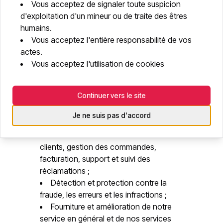
Vous acceptez de signaler toute suspicion
intensive notre Site et les services associés. Si des
d'exploitation d'un mineur ou de traite des êtres
données personnelles manquent, sont incorrectes
humains.
ou incomplètes, Bunniz se réserve le droit de
Vous acceptez l'entière responsabilité de vos
actes.
suspendre ou d'annuler certaines opérations. Le
Vous acceptez l'utilisation de cookies
traitement de vos données personnelles est
essentiel pour le fonctionnement de notre Site et
des services associés. Bunniz s'engage à traiter vos
Continuer vers le site
données personnelles exclusivement pour les
Je ne suis pas d'accord
finalités suivantes :
Gestion des clients : administration des
clients, gestion des commandes,
facturation, support et suivi des
réclamations ;
Détection et protection contre la
fraude, les erreurs et les infractions ;
Fourniture et amélioration de notre
service en général et de nos services