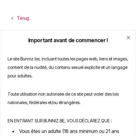
Terug
Important avant de commencer !
Clo
Le site Bunniz.be, incluant toutes les pages web, liens et images,
contient de la nudité, du contenu sexuel explicite et un langage
pour adultes.
Toute utilisation non autorisée de ce site peut violer des lois
Welkom terug
nationales, fédérales et/ou étrangères.
Het is gratis
Anoniem
100% Veilig
EN ENTRANT SUR BUNNIZ.BE, VOUS DÉCLAREZ QUE :
Voer uw e-mailadres en wachtwoord in om in te loggen
Vous êtes un adulte (18 ans minimum ou 21 ans
E-mail