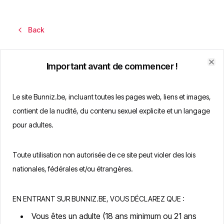
Back
Important avant de commencer !
Clo
Le site Bunniz.be, incluant toutes les pages web, liens et images,
contient de la nudité, du contenu sexuel explicite et un langage
pour adultes.
Toute utilisation non autorisée de ce site peut violer des lois
Welcome back
nationales, fédérales et/ou étrangères.
It's Free
Anonymous
100% Secure
EN ENTRANT SUR BUNNIZ.BE, VOUS DÉCLAREZ QUE :
Enter your email and password to sign in
Vous êtes un adulte (18 ans minimum ou 21 ans
Email