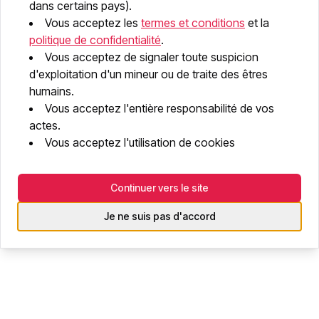
dans certains pays).
Vous acceptez les
termes et conditions
et la
Password
politique de confidentialité
.
Vous acceptez de signaler toute suspicion
d'exploitation d'un mineur ou de traite des êtres
Sign In
humains.
Vous acceptez l'entière responsabilité de vos
Don't have an account? Sign Up
actes.
Forgot your password? Reset it
Vous acceptez l'utilisation de cookies
Continuer vers le site
Je ne suis pas d'accord